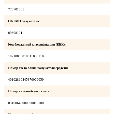
770701001
ОКТМО получателя:
69608101
Код бюджетной классификации (КБК):
18210803010011050110
Номер счета банка получателя средств:
40102810445370000059
Номер казначейского счета:
03100643000000018500